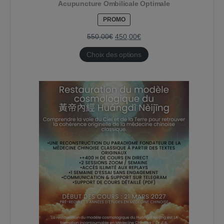
Acupuncture Ombilicale Optimale
PRODUIT
PROMO
EN
PROMOTION
550,00
€
450,00
€
Choix des options