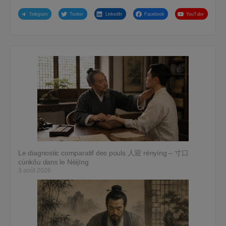
Telegram
Twitter
LinkedIn
Facebook
YouTube
Le diagnostic comparatif des pouls 人迎 rényíng – 寸口
cùnkǒu dans le Nèijīng
3 août 2026