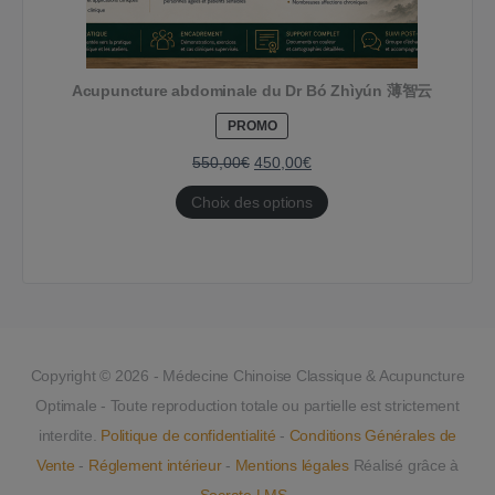
Acupuncture abdominale du Dr Bó Zhìyún 薄智云
PRODUIT
PROMO
EN
PROMOTION
550,00
€
450,00
€
Choix des options
Copyright © 2026 - Médecine Chinoise Classique & Acupuncture
Optimale - Toute reproduction totale ou partielle est strictement
interdite.
Politique de confidentialité
-
Conditions Générales de
Vente
-
Réglement intérieur
-
Mentions légales
Réalisé grâce à
Socrate LMS