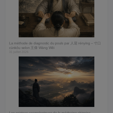
La méthode de diagnostic du pouls par 人迎 rényíng – 寸口
cùnkǒu selon 王偉 Wáng Wěi
31 juillet 2026
Les origines cosmologiques de la médecine chinoise