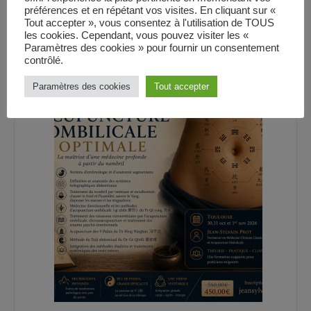
préférences et en répétant vos visites. En cliquant sur «
Tout accepter », vous consentez à l'utilisation de TOUS
Le Yì (易) : le fondement oublié de la médecine chinoise
les cookies. Cependant, vous pouvez visiter les «
28 juillet 2026
Paramètres des cookies » pour fournir un consentement
contrôlé.
Paramètres des cookies
Tout accepter