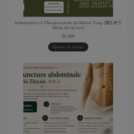
Introduction à l'Acupuncture de Maitre Tung (董氏奇穴
dǒng shì qí xué)
35,00
€
Ajouter au panier