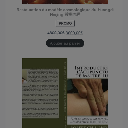
Restauration du modèle cosmologique du Huángdì
Nèijīng 黃帝內經
PRODUIT
PROMO
EN
PROMOTION
4800,00
€
3600,00
€
Ajouter au panier