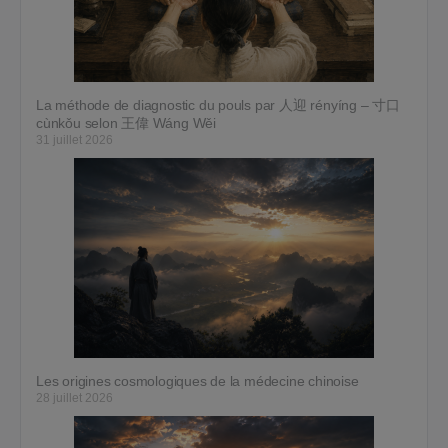
La méthode de diagnostic du pouls par 人迎 rényíng – 寸口
cùnkǒu selon 王偉 Wáng Wěi
31 juillet 2026
Les origines cosmologiques de la médecine chinoise
28 juillet 2026