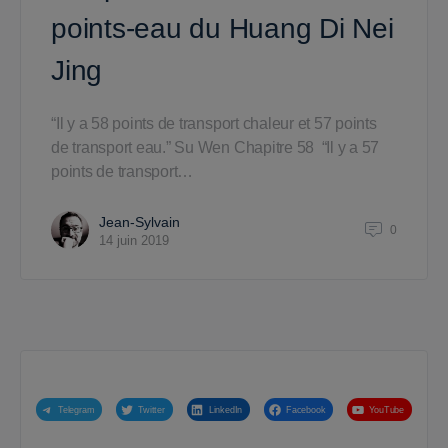
points-eau du Huang Di Nei
Jing
“Il y a 58 points de transport chaleur et 57 points
de transport eau.” Su Wen Chapitre 58 “Il y a 57
points de transport…
Jean-Sylvain
0
14 juin 2019
Telegram
Twitter
LinkedIn
Facebook
YouTube