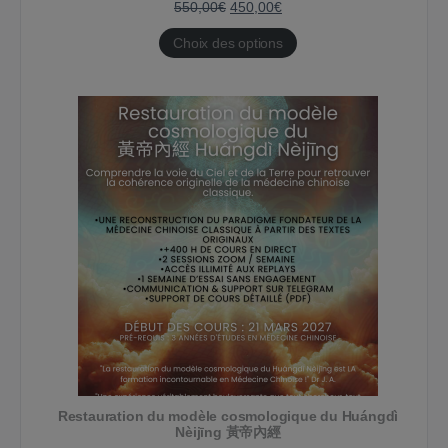
PROMOTION
550,00
€
450,00
€
Choix des options
Restauration du modèle cosmologique du Huángdì
Nèijīng 黃帝內經