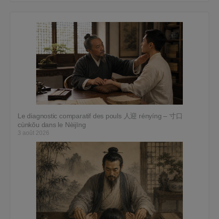
Le diagnostic comparatif des pouls 人迎 rényíng – 寸口
cùnkǒu dans le Nèijīng
3 août 2026