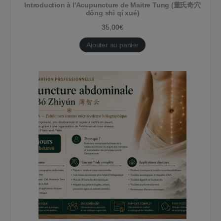
Introduction à l'Acupuncture de Maitre Tung (董氏奇穴
dǒng shì qí xué)
35,00
€
Ajouter au panier