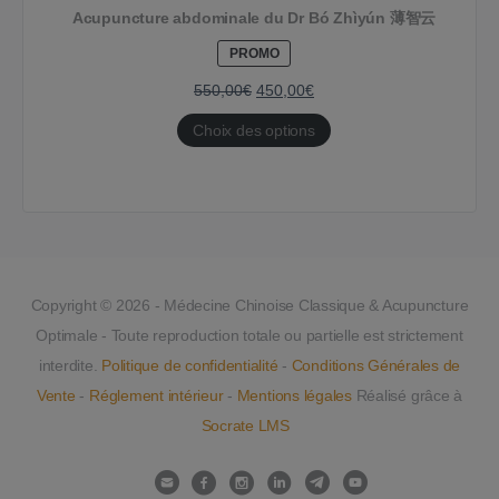
Acupuncture abdominale du Dr Bó Zhìyún 薄智云
PRODUIT
PROMO
EN
PROMOTION
550,00
€
450,00
€
Choix des options
Copyright © 2026 - Médecine Chinoise Classique & Acupuncture
Optimale - Toute reproduction totale ou partielle est strictement
interdite.
Politique de confidentialité
-
Conditions Générales de
Vente
-
Réglement intérieur
-
Mentions légales
Réalisé grâce à
Socrate LMS