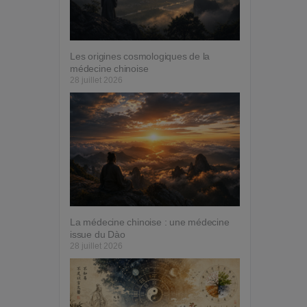
Les origines cosmologiques de la
médecine chinoise
28 juillet 2026
La médecine chinoise : une médecine
issue du Dào
28 juillet 2026