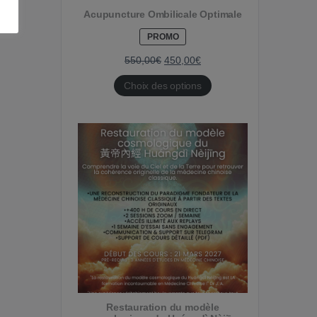
Acupuncture Ombilicale Optimale
PRODUIT
PROMO
EN
PROMOTION
550,00
€
450,00
€
Choix des options
Restauration du modèle