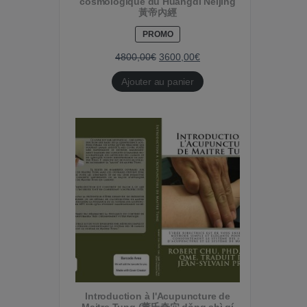
cosmologique du Huángdì Nèijīng
黃帝內經
PRODUIT
PROMO
EN
PROMOTION
4800,00
€
3600,00
€
Ajouter au panier
Introduction à l'Acupuncture de