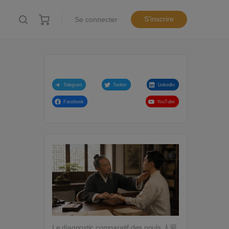
S'inscrire
Se connecter
Telegram
Twitter
LinkedIn
Facebook
YouTube
Le diagnostic comparatif des pouls 人迎