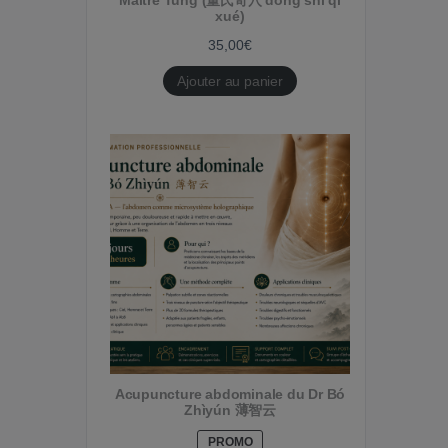
Maitre Tung (董氏奇穴 dǒng shì qí
xué)
35,00
€
Ajouter au panier
Acupuncture abdominale du Dr Bó
Zhìyún 薄智云
PRODUIT
PROMO