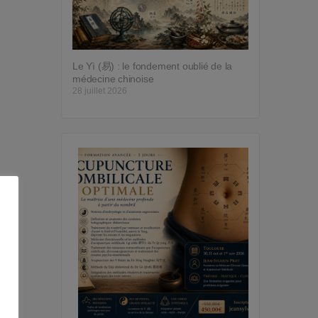
Le Yì (易) : le fondement oublié de la
médecine chinoise
28 juillet 2026