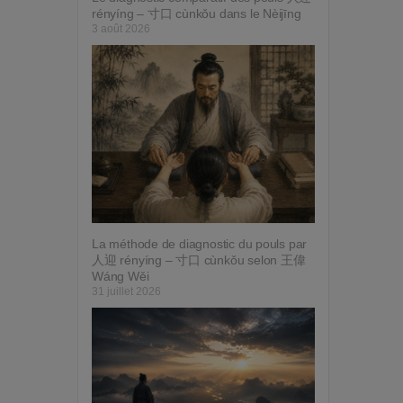
rényíng – 寸口 cùnkǒu dans le Nèijīng
3 août 2026
La méthode de diagnostic du pouls par
人迎 rényíng – 寸口 cùnkǒu selon 王偉
Wáng Wěi
31 juillet 2026