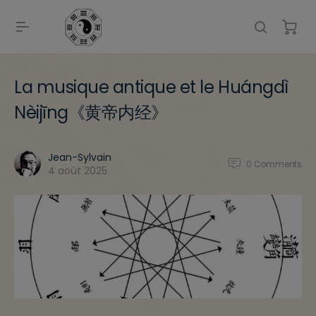
La musique antique et le Huángdì
Nèijīng《黄帝内经》
Jean-Sylvain
0
Comments
4 août 2025