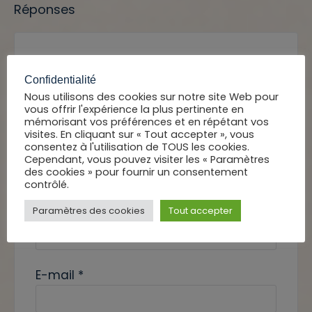
Réponses
Votre adresse e-mail ne sera pas publiée.
Les champs obligatoires sont indiqués avec
Confidentialité
*
Nous utilisons des cookies sur notre site Web pour
vous offrir l'expérience la plus pertinente en
mémorisant vos préférences et en répétant vos
visites. En cliquant sur « Tout accepter », vous
consentez à l'utilisation de TOUS les cookies.
Cependant, vous pouvez visiter les « Paramètres
des cookies » pour fournir un consentement
contrôlé.
Paramètres des cookies
Tout accepter
Nom
*
E-mail
*