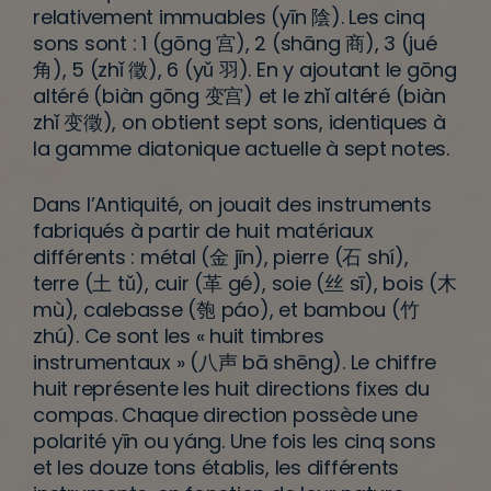
relativement immuables (yīn 陰). Les cinq
sons sont : 1 (gōng 宫), 2 (shāng 商), 3 (jué
角), 5 (zhǐ 徵), 6 (yǔ 羽). En y ajoutant le gōng
altéré (biàn gōng 变宫) et le zhǐ altéré (biàn
zhǐ 变徵), on obtient sept sons, identiques à
la gamme diatonique actuelle à sept notes.
Dans l’Antiquité, on jouait des instruments
fabriqués à partir de huit matériaux
différents : métal (金 jīn), pierre (石 shí),
terre (土 tǔ), cuir (革 gé), soie (丝 sī), bois (木
mù), calebasse (匏 páo), et bambou (竹
zhú). Ce sont les
« huit timbres
instrumentaux »
(八声 bā shēng). Le chiffre
huit représente les huit directions fixes du
compas. Chaque direction possède une
polarité yīn ou yáng. Une fois les cinq sons
et les douze tons établis, les différents