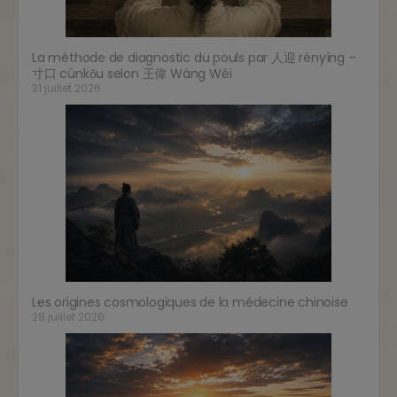
La méthode de diagnostic du pouls par 人迎 rényíng –
寸口 cùnkǒu selon 王偉 Wáng Wěi
31 juillet 2026
Les origines cosmologiques de la médecine chinoise
28 juillet 2026