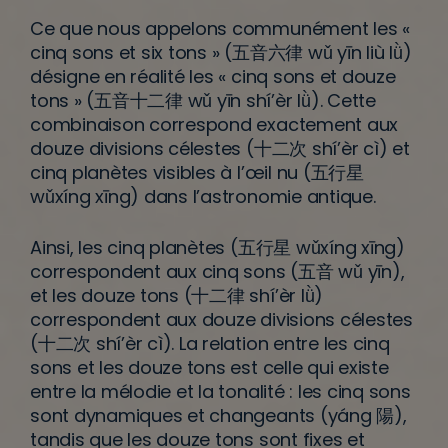
Ce que nous appelons communément les «
cinq sons et six tons » (五音六律 wǔ yīn liù lǜ)
désigne en réalité les « cinq sons et douze
tons » (五音十二律 wǔ yīn shí’èr lǜ). Cette
combinaison correspond exactement aux
douze divisions célestes (十二次 shí’èr cì) et
cinq planètes visibles à l’œil nu (五行星
wǔxíng xīng) dans l’astronomie antique.
Ainsi, les cinq planètes (五行星 wǔxíng xīng)
correspondent aux cinq sons (五音 wǔ yīn),
et les douze tons (十二律 shí’èr lǜ)
correspondent aux douze divisions célestes
(十二次 shí’èr cì). La relation entre les cinq
sons et les douze tons est celle qui existe
entre la mélodie et la tonalité : les cinq sons
sont dynamiques et changeants (yáng 陽),
tandis que les douze tons sont fixes et