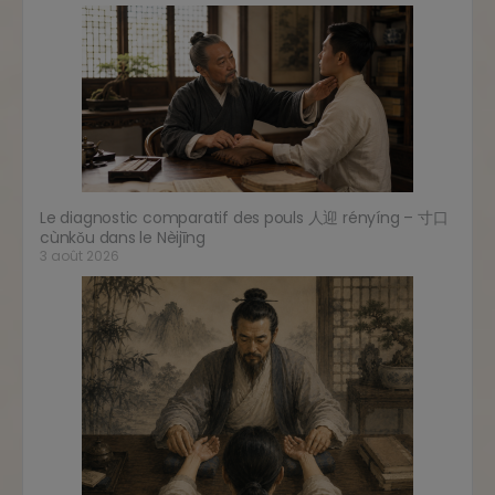
Le diagnostic comparatif des pouls 人迎 rényíng – 寸口
cùnkǒu dans le Nèijīng
3 août 2026