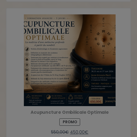
Acupuncture Ombilicale Optimale
PROMO
550,00
€
450,00
€