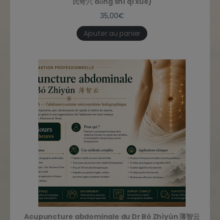
氏奇穴 dǒng shì qí xué)
35,00
€
Ajouter au panier
Acupuncture abdominale du Dr Bó Zhìyún 薄智云