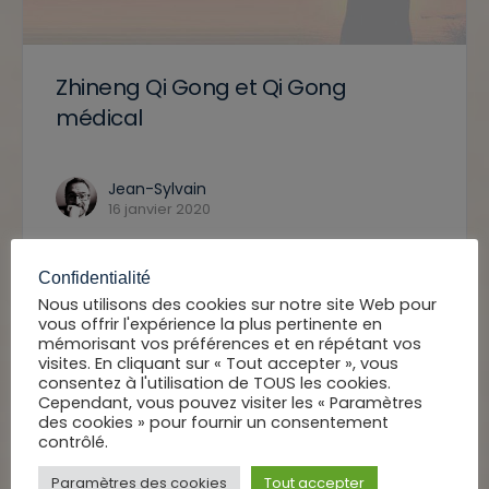
Zhineng Qi Gong et Qi Gong
médical
Jean-Sylvain
16 janvier 2020
Confidentialité
Nous utilisons des cookies sur notre site Web pour
Réponses
vous offrir l'expérience la plus pertinente en
mémorisant vos préférences et en répétant vos
visites. En cliquant sur « Tout accepter », vous
consentez à l'utilisation de TOUS les cookies.
Votre adresse e-mail ne sera pas publiée.
Cependant, vous pouvez visiter les « Paramètres
Les champs obligatoires sont indiqués avec
des cookies » pour fournir un consentement
*
contrôlé.
Paramètres des cookies
Tout accepter