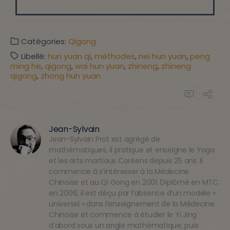
Catégories:
Qigong
Libellé:
hun yuan qi
,
méthodes
,
nei hun yuan
,
peng
ming he
,
qigong
,
wai hun yuan
,
zhineng
,
zhineng
qigong
,
zhong hun yuan
Jean-Sylvain
Jean-Sylvain Prot est agrégé de
mathématiques, il pratique et enseigne le Yoga
et les arts martiaux Coréens depuis 25 ans. Il
commence à s’intéresser à la Médecine
Chinoise et au Qi Gong en 2001. Diplômé en MTC
en 2006, il est déçu par l’absence d’un modèle «
universel » dans l’enseignement de la Médecine
Chinoise et commence à étudier le Yi Jing
d’abord sous un angle mathématique, puis