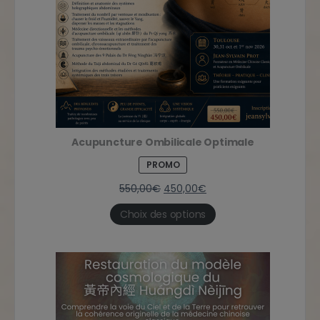
Acupuncture Ombilicale Optimale
PROMO
550,00
€
450,00
€
Choix des options