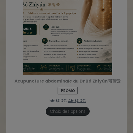
Acupuncture abdominale du Dr Bó Zhìyún 薄智云
PROMO
550,00
€
450,00
€
Choix des options