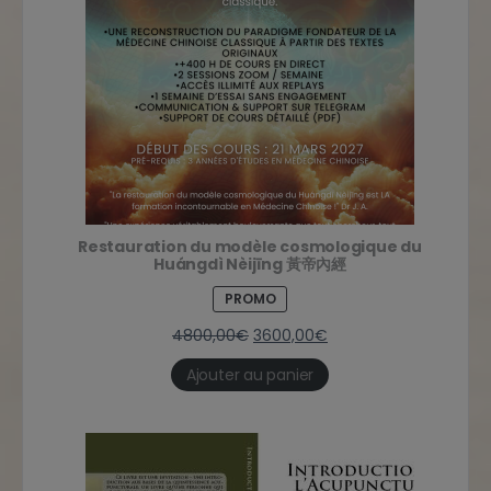
Restauration du modèle cosmologique du
Huángdì Nèijīng 黃帝內經
PROMO
4800,00
€
3600,00
€
Ajouter au panier