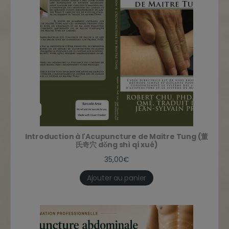
Introduction à l'Acupuncture de Maitre Tung (董
氏奇穴 dǒng shì qí xué)
35,00
€
Ajouter au panier