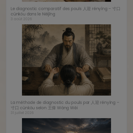
Le diagnostic comparatif des pouls 人迎 rényíng – 寸口
cùnkǒu dans le Nèijīng
3 août 2026
La méthode de diagnostic du pouls par 人迎 rényíng –
寸口 cùnkǒu selon 王偉 Wáng Wěi
31 juillet 2026